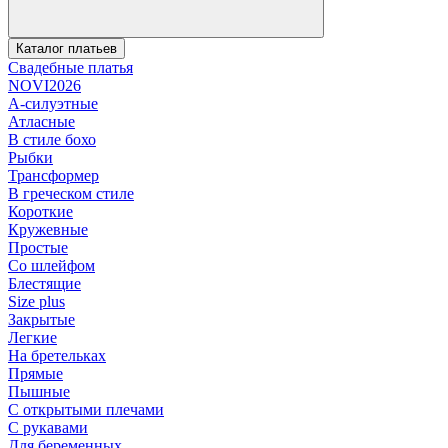
Каталог платьев
Свадебные платья
NOVI2026
А-силуэтные
Атласные
В стиле бохо
Рыбки
Трансформер
В греческом стиле
Короткие
Кружевные
Простые
Со шлейфом
Блестящие
Size plus
Закрытые
Легкие
На бретельках
Прямые
Пышные
С открытыми плечами
С рукавами
Для беременных