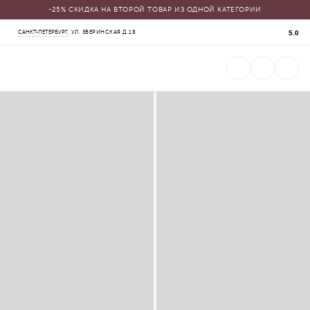
-25% СКИДКА НА ВТОРОЙ ТОВАР ИЗ ОДНОЙ КАТЕГОРИИ
КАТАЛОГ
5.0
САНКТ-ПЕТЕРБУРГ
, УЛ. ЗВЕРИНСКАЯ Д.18
СВАДЕБНЫЕ ПЛАТЬЯ
ВЕЧЕРНИЕ ПЛАТЬЯ
ЖЕНСКИЕ КОСТЮМЫ
ВЕРХНЯЯ ОДЕЖДА
ФАТЫ
УКРАШЕНИЯ
SALE