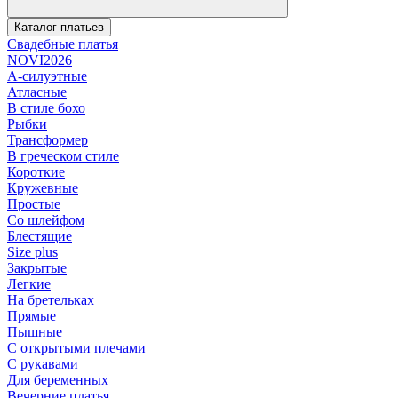
Каталог платьев
Свадебные платья
NOVI2026
А-силуэтные
Атласные
В стиле бохо
Рыбки
Трансформер
В греческом стиле
Короткие
Кружевные
Простые
Со шлейфом
Блестящие
Size plus
Закрытые
Легкие
На бретельках
Прямые
Пышные
С открытыми плечами
С рукавами
Для беременных
Вечерние платья