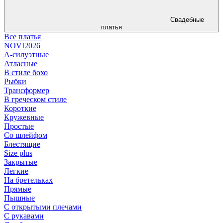
Свадебные
платья
Все платья
NOVI2026
А-силуэтные
Атласные
В стиле бохо
Рыбки
Трансформер
В греческом стиле
Короткие
Кружевные
Простые
Со шлейфом
Блестящие
Size plus
Закрытые
Легкие
На бретельках
Прямые
Пышные
С открытыми плечами
С рукавами