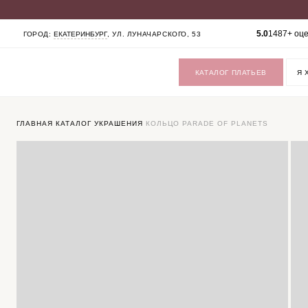
КАТАЛОГ
5.0
1487+ оц
ГОРОД:
ЕКАТЕРИНБУРГ
, УЛ. ЛУНАЧАРСКОГО, 53
СВАДЕБНЫЕ ПЛАТЬЯ
ВЕЧЕРНИЕ ПЛАТЬЯ
ЖЕНСКИЕ КОСТЮМЫ
КАТАЛОГ ПЛАТЬЕВ
ВЕРХНЯЯ ОДЕЖДА
ФАТЫ
УКРАШЕНИЯ
SALE
ГЛАВНАЯ
КАТАЛОГ
УКРАШЕНИЯ
КОЛЬЦО PARADE OF PLANETS