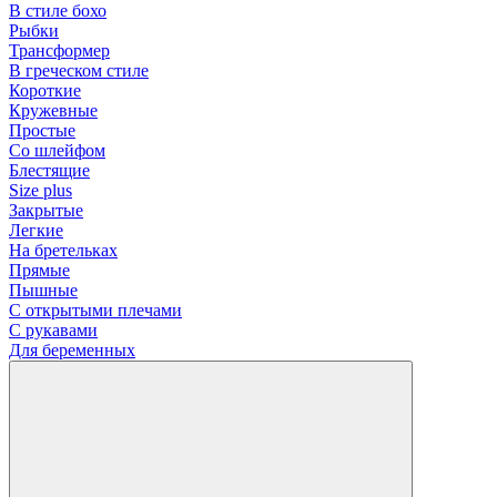
В стиле бохо
Рыбки
Трансформер
В греческом стиле
Короткие
Кружевные
Простые
Со шлейфом
Блестящие
Size plus
Закрытые
Легкие
На бретельках
Прямые
Пышные
С открытыми плечами
С рукавами
Для беременных