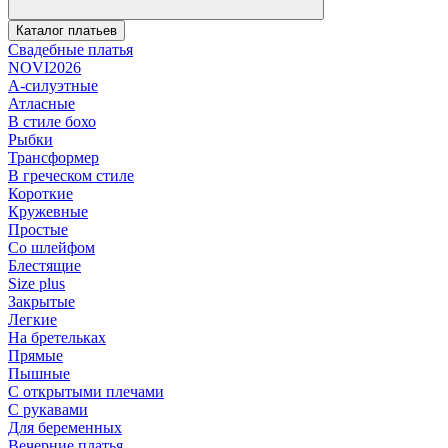
Каталог платьев
Свадебные платья
NOVI2026
А-силуэтные
Атласные
В стиле бохо
Рыбки
Трансформер
В греческом стиле
Короткие
Кружевные
Простые
Со шлейфом
Блестящие
Size plus
Закрытые
Легкие
На бретельках
Прямые
Пышные
С открытыми плечами
С рукавами
Для беременных
Вечерние платья