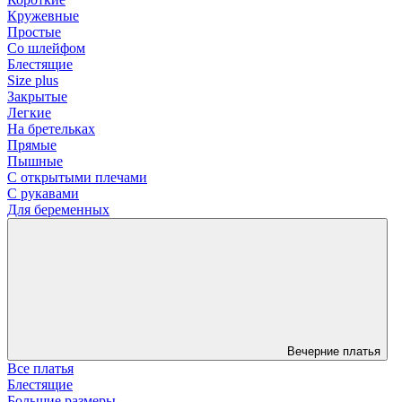
Кружевные
Простые
Со шлейфом
Блестящие
Size plus
Закрытые
Легкие
На бретельках
Прямые
Пышные
С открытыми плечами
С рукавами
Для беременных
Вечерние платья
Все платья
Блестящие
Большие размеры