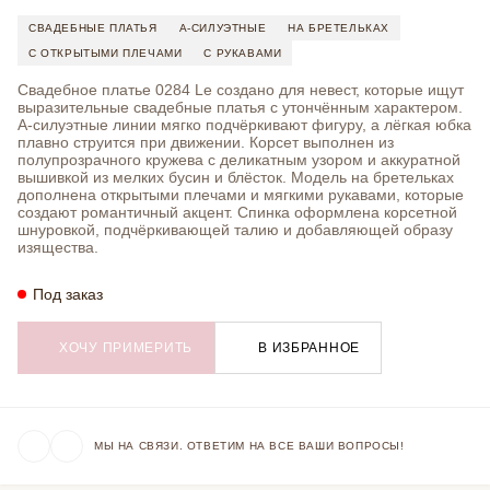
СВАДЕБНЫЕ ПЛАТЬЯ
А-СИЛУЭТНЫЕ
НА БРЕТЕЛЬКАХ
С ОТКРЫТЫМИ ПЛЕЧАМИ
С РУКАВАМИ
Свадебное платье 0284 Le создано для невест, которые ищут
выразительные свадебные платья с утончённым характером.
А-силуэтные линии мягко подчёркивают фигуру, а лёгкая юбка
плавно струится при движении. Корсет выполнен из
полупрозрачного кружева с деликатным узором и аккуратной
вышивкой из мелких бусин и блёсток. Модель на бретельках
дополнена открытыми плечами и мягкими рукавами, которые
создают романтичный акцент. Спинка оформлена корсетной
шнуровкой, подчёркивающей талию и добавляющей образу
изящества.
Под заказ
ХОЧУ ПРИМЕРИТЬ
В ИЗБРАННОЕ
МЫ НА СВЯЗИ. ОТВЕТИМ НА ВСЕ ВАШИ ВОПРОСЫ!