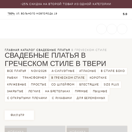
-25% СКИДКА НА ВТОРОЙ ТОВАР ИЗ ОДНОЙ КАТЕГОРИИ
КАТАЛОГ
5.0
ТВЕРЬ
, УЛ. ВОЛЬНОГО НОВГОРОДА, 19
СВАДЕБНЫЕ ПЛАТЬЯ
ВЕЧЕРНИЕ ПЛАТЬЯ
ЖЕНСКИЕ КОСТЮМЫ
ВЕРХНЯЯ ОДЕЖДА
ФАТЫ
УКРАШЕНИЯ
SALE
ГЛАВНАЯ
КАТАЛОГ
СВАДЕБНЫЕ ПЛАТЬЯ
В ГРЕЧЕСКОМ СТИЛЕ
СВАДЕБНЫЕ ПЛАТЬЯ В
ГРЕЧЕСКОМ СТИЛЕ В ТВЕРИ
ВСЕ ПЛАТЬЯ
NOVI2026
А-СИЛУЭТНЫЕ
АТЛАСНЫЕ
В СТИЛЕ БОХО
РЫБКИ
ТРАНСФОРМЕР
В ГРЕЧЕСКОМ СТИЛЕ
КОРОТКИЕ
КРУЖЕВНЫЕ
ПРОСТЫЕ
СО ШЛЕЙФОМ
БЛЕСТЯЩИЕ
SIZE PLUS
ЗАКРЫТЫЕ
ЛЕГКИЕ
НА БРЕТЕЛЬКАХ
ПРЯМЫЕ
ПЫШНЫЕ
С ОТКРЫТЫМИ ПЛЕЧАМИ
С РУКАВАМИ
ДЛЯ БЕРЕМЕННЫХ
ФИЛЬТР
НОВИНКА
НОВИНКА