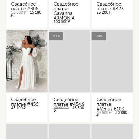
Свадебное
Свадебное
Свадебное
платье #306
платье
платье #423
50 600 ₽
15 180
25 200 ₽
Cavanna
₽
ARMONIA
100 500 ₽
-66%
-70%
Свадебное
Свадебное
Свадебное
платье #456
платье #454.9
платье
45 100 ₽
48 000 ₽
16 500
#Venus 6103
₽
69 600 ₽
20 880
₽