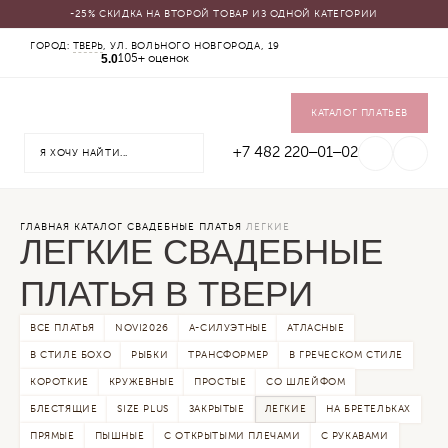
-25% СКИДКА НА ВТОРОЙ ТОВАР ИЗ ОДНОЙ КАТЕГОРИИ
КАТАЛОГ
ГОРОД:
ТВЕРЬ
, УЛ. ВОЛЬНОГО НОВГОРОДА, 19
5.0
105+ оценок
СВАДЕБНЫЕ ПЛАТЬЯ
ВЕЧЕРНИЕ ПЛАТЬЯ
ЖЕНСКИЕ КОСТЮМЫ
ВЕРХНЯЯ ОДЕЖДА
КАТАЛОГ ПЛАТЬЕВ
ФАТЫ
УКРАШЕНИЯ
+7 482 220‒01‒02
SALE
ГЛАВНАЯ
КАТАЛОГ
СВАДЕБНЫЕ ПЛАТЬЯ
ЛЕГКИЕ
ЛЕГКИЕ СВАДЕБНЫЕ
ПЛАТЬЯ В ТВЕРИ
ВСЕ ПЛАТЬЯ
NOVI2026
А-СИЛУЭТНЫЕ
АТЛАСНЫЕ
В СТИЛЕ БОХО
РЫБКИ
ТРАНСФОРМЕР
В ГРЕЧЕСКОМ СТИЛЕ
КОРОТКИЕ
КРУЖЕВНЫЕ
ПРОСТЫЕ
СО ШЛЕЙФОМ
БЛЕСТЯЩИЕ
SIZE PLUS
ЗАКРЫТЫЕ
ЛЕГКИЕ
НА БРЕТЕЛЬКАХ
ПРЯМЫЕ
ПЫШНЫЕ
С ОТКРЫТЫМИ ПЛЕЧАМИ
С РУКАВАМИ