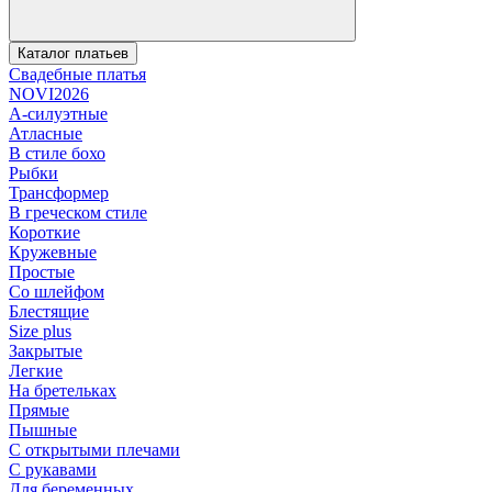
Каталог платьев
Свадебные платья
NOVI2026
А-силуэтные
Атласные
В стиле бохо
Рыбки
Трансформер
В греческом стиле
Короткие
Кружевные
Простые
Со шлейфом
Блестящие
Size plus
Закрытые
Легкие
На бретельках
Прямые
Пышные
С открытыми плечами
С рукавами
Для беременных