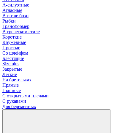
А-силуэтные
Атласные
В стиле бохо
Рыбки
Трансформер
В греческом стиле
Короткие
Кружевные
Простые
Со шлейфом
Блестящие
Size plus
Закрытые
Легкие
На бретельках
Прямые
Пышные
С открытыми плечами
С рукавами
Для беременных