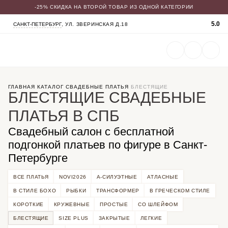
-25% СКИДКА НА ВТОРОЙ ТОВАР ИЗ ОДНОЙ КАТЕГОРИИ
КАТАЛОГ
5.0
САНКТ-ПЕТЕРБУРГ
, УЛ. ЗВЕРИНСКАЯ Д.18
СВАДЕБНЫЕ ПЛАТЬЯ
ВЕЧЕРНИЕ ПЛАТЬЯ
ЖЕНСКИЕ КОСТЮМЫ
ВЕРХНЯЯ ОДЕЖДА
ФАТЫ
УКРАШЕНИЯ
SALE
ГЛАВНАЯ
КАТАЛОГ
СВАДЕБНЫЕ ПЛАТЬЯ
БЛЕСТЯЩИЕ
БЛЕСТЯЩИЕ СВАДЕБНЫЕ
ПЛАТЬЯ В СПБ
Свадебный салон с бесплатной
подгонкой платьев по фигуре в Санкт-
Петербурге
ВСЕ ПЛАТЬЯ
NOVI2026
А-СИЛУЭТНЫЕ
АТЛАСНЫЕ
В СТИЛЕ БОХО
РЫБКИ
ТРАНСФОРМЕР
В ГРЕЧЕСКОМ СТИЛЕ
КОРОТКИЕ
КРУЖЕВНЫЕ
ПРОСТЫЕ
СО ШЛЕЙФОМ
БЛЕСТЯЩИЕ
SIZE PLUS
ЗАКРЫТЫЕ
ЛЕГКИЕ