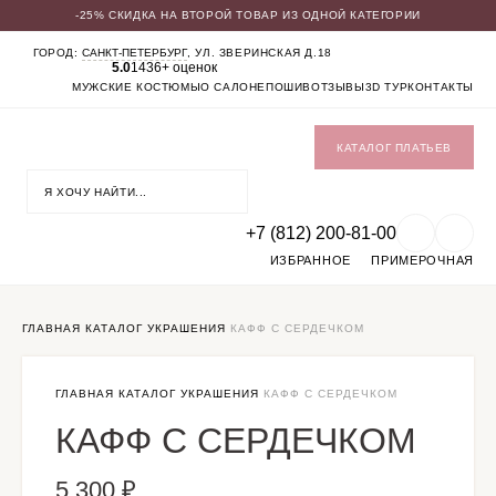
-25% СКИДКА НА ВТОРОЙ ТОВАР ИЗ ОДНОЙ КАТЕГОРИИ
КАТАЛОГ
ГОРОД:
САНКТ-ПЕТЕРБУРГ
, УЛ. ЗВЕРИНСКАЯ Д.18
СВАДЕБНЫЕ ПЛАТЬЯ
5.0
1436+ оценок
ВЕЧЕРНИЕ ПЛАТЬЯ
МУЖСКИЕ КОСТЮМЫ
О САЛОНЕ
ПОШИВ
ОТЗЫВЫ
3D ТУР
КОНТАКТЫ
ЖЕНСКИЕ КОСТЮМЫ
ВЕРХНЯЯ ОДЕЖДА
ФАТЫ
КАТАЛОГ ПЛАТЬЕВ
УКРАШЕНИЯ
SALE
+7 (812) 200-81-00
ИЗБРАННОЕ
ПРИМЕРОЧНАЯ
ГЛАВНАЯ
КАТАЛОГ
УКРАШЕНИЯ
КАФФ С СЕРДЕЧКОМ
ГЛАВНАЯ
КАТАЛОГ
УКРАШЕНИЯ
КАФФ С СЕРДЕЧКОМ
КАФФ С СЕРДЕЧКОМ
5 300 ₽