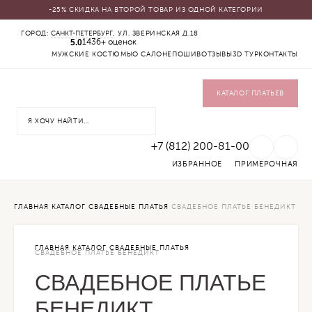
-25% СКИДКА НА ВТОРОЙ ТОВАР ИЗ ОДНОЙ КАТЕГОРИИ
КАТАЛОГ
ГОРОД:
САНКТ-ПЕТЕРБУРГ
, УЛ. ЗВЕРИНСКАЯ Д.18
5.0
СВАДЕБНЫЕ ПЛАТЬЯ
1436+ оценок
ВЕЧЕРНИЕ ПЛАТЬЯ
МУЖСКИЕ КОСТЮМЫ
О САЛОНЕ
ПОШИВ
ОТЗЫВЫ
3D ТУР
КОНТАКТЫ
ЖЕНСКИЕ КОСТЮМЫ
ВЕРХНЯЯ ОДЕЖДА
ФАТЫ
КАТАЛОГ ПЛАТЬЕВ
УКРАШЕНИЯ
SALE
+7 (812) 200-81-00
ИЗБРАННОЕ
ПРИМЕРОЧНАЯ
ГЛАВНАЯ
КАТАЛОГ
СВАДЕБНЫЕ ПЛАТЬЯ
СВАДЕБНОЕ ПЛАТЬЕ БЕНЕДИКТ
ГЛАВНАЯ
КАТАЛОГ
СВАДЕБНЫЕ ПЛАТЬЯ
СВАДЕБНОЕ ПЛАТЬЕ БЕНЕДИКТ
СВАДЕБНОЕ ПЛАТЬЕ
БЕНЕДИКТ