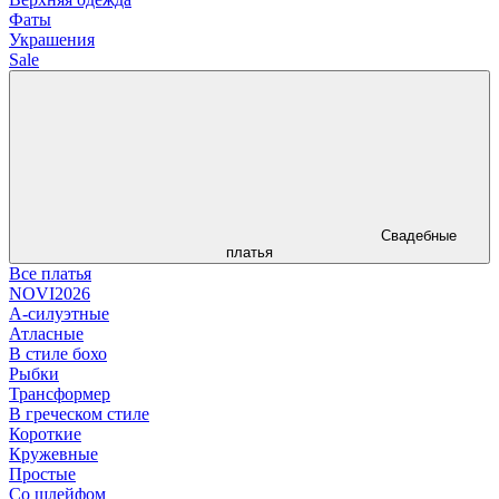
Фаты
Украшения
Sale
Свадебные
платья
Все платья
NOVI2026
А-силуэтные
Атласные
В стиле бохо
Рыбки
Трансформер
В греческом стиле
Короткие
Кружевные
Простые
Со шлейфом