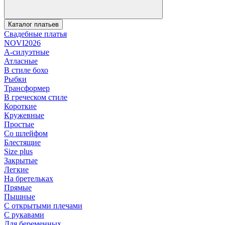
Каталог платьев
Свадебные платья
NOVI2026
А-силуэтные
Атласные
В стиле бохо
Рыбки
Трансформер
В греческом стиле
Короткие
Кружевные
Простые
Со шлейфом
Блестящие
Size plus
Закрытые
Легкие
На бретельках
Прямые
Пышные
С открытыми плечами
С рукавами
Для беременных