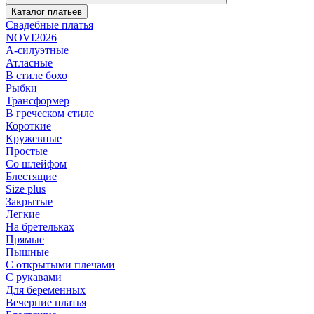
Каталог платьев
Свадебные платья
NOVI2026
А-силуэтные
Атласные
В стиле бохо
Рыбки
Трансформер
В греческом стиле
Короткие
Кружевные
Простые
Со шлейфом
Блестящие
Size plus
Закрытые
Легкие
На бретельках
Прямые
Пышные
С открытыми плечами
С рукавами
Для беременных
Вечерние платья