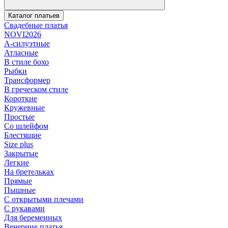
Каталог платьев
Свадебные платья
NOVI2026
А-силуэтные
Атласные
В стиле бохо
Рыбки
Трансформер
В греческом стиле
Короткие
Кружевные
Простые
Со шлейфом
Блестящие
Size plus
Закрытые
Легкие
На бретельках
Прямые
Пышные
С открытыми плечами
С рукавами
Для беременных
Вечерние платья