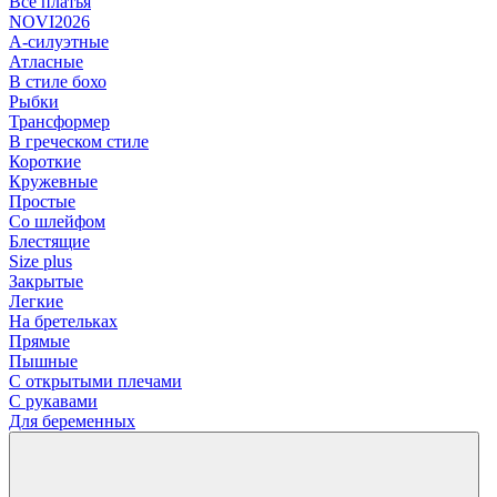
Все платья
NOVI2026
А-силуэтные
Атласные
В стиле бохо
Рыбки
Трансформер
В греческом стиле
Короткие
Кружевные
Простые
Со шлейфом
Блестящие
Size plus
Закрытые
Легкие
На бретельках
Прямые
Пышные
С открытыми плечами
С рукавами
Для беременных