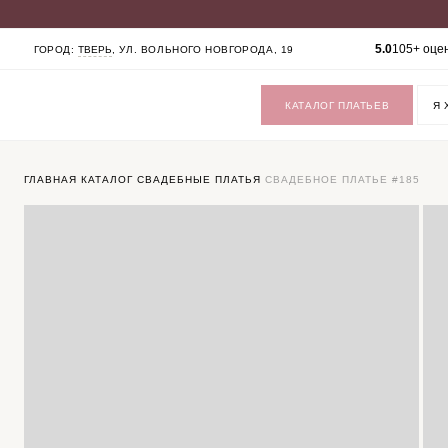
КАТАЛОГ
5.0
105+ оце
ГОРОД:
ТВЕРЬ
, УЛ. ВОЛЬНОГО НОВГОРОДА, 19
СВАДЕБНЫЕ ПЛАТЬЯ
ВЕЧЕРНИЕ ПЛАТЬЯ
ЖЕНСКИЕ КОСТЮМЫ
КАТАЛОГ ПЛАТЬЕВ
ВЕРХНЯЯ ОДЕЖДА
ФАТЫ
УКРАШЕНИЯ
SALE
ГЛАВНАЯ
КАТАЛОГ
СВАДЕБНЫЕ ПЛАТЬЯ
СВАДЕБНОЕ ПЛАТЬЕ #185