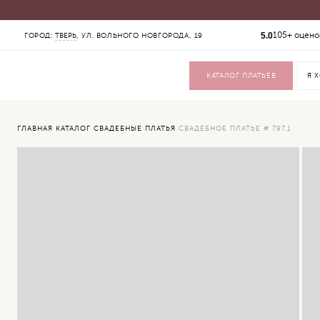
КАТАЛОГ
5.0
105+ оцено
ГОРОД:
ТВЕРЬ
, УЛ. ВОЛЬНОГО НОВГОРОДА, 19
СВАДЕБНЫЕ ПЛАТЬЯ
ВЕЧЕРНИЕ ПЛАТЬЯ
ЖЕНСКИЕ КОСТЮМЫ
КАТАЛОГ ПЛАТЬЕВ
ВЕРХНЯЯ ОДЕЖДА
ФАТЫ
УКРАШЕНИЯ
SALE
ГЛАВНАЯ
КАТАЛОГ
СВАДЕБНЫЕ ПЛАТЬЯ
СВАДЕБНОЕ ПЛАТЬЕ # 797.1