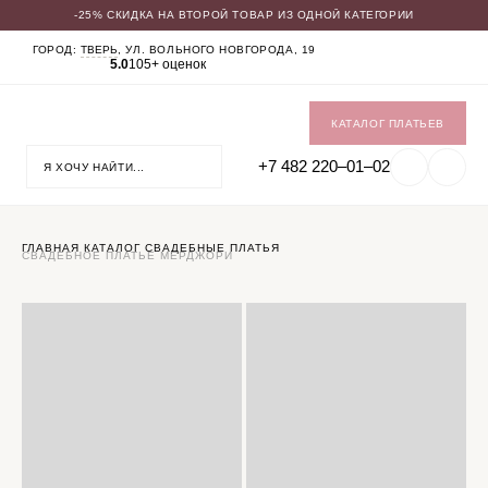
-25% СКИДКА НА ВТОРОЙ ТОВАР ИЗ ОДНОЙ КАТЕГОРИИ
КАТАЛОГ
ГОРОД:
ТВЕРЬ
, УЛ. ВОЛЬНОГО НОВГОРОДА, 19
5.0
105+ оценок
СВАДЕБНЫЕ ПЛАТЬЯ
ВЕЧЕРНИЕ ПЛАТЬЯ
ЖЕНСКИЕ КОСТЮМЫ
ВЕРХНЯЯ ОДЕЖДА
КАТАЛОГ ПЛАТЬЕВ
ФАТЫ
УКРАШЕНИЯ
+7 482 220‒01‒02
SALE
ГЛАВНАЯ
КАТАЛОГ
СВАДЕБНЫЕ ПЛАТЬЯ
СВАДЕБНОЕ ПЛАТЬЕ МЕРДЖОРИ