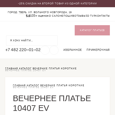
-25% СКИДКА НА ВТОРОЙ ТОВАР ИЗ ОДНОЙ КАТЕГОРИИ
КАТАЛОГ
ГОРОД:
ТВЕРЬ
, УЛ. ВОЛЬНОГО НОВГОРОДА, 19
5.0
СВАДЕБНЫЕ ПЛАТЬЯ
105+ оценок
О САЛОНЕ
ПОШИВ
ОТЗЫВЫ
3D ТУР
КОНТАКТЫ
ВЕЧЕРНИЕ ПЛАТЬЯ
ЖЕНСКИЕ КОСТЮМЫ
ВЕРХНЯЯ ОДЕЖДА
КАТАЛОГ ПЛАТЬЕВ
ФАТЫ
УКРАШЕНИЯ
SALE
+7 482 220‒01‒02
ИЗБРАННОЕ
ПРИМЕРОЧНАЯ
ГЛАВНАЯ
КАТАЛОГ
ВЕЧЕРНИЕ ПЛАТЬЯ
КОРОТКИЕ
ВЕЧЕРНЕЕ ПЛАТЬЕ 10407 EV
ГЛАВНАЯ
КАТАЛОГ
ВЕЧЕРНИЕ ПЛАТЬЯ
КОРОТКИЕ
ВЕЧЕРНЕЕ ПЛАТЬЕ 10407 EV
ВЕЧЕРНЕЕ ПЛАТЬЕ
10407 EV