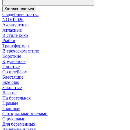
Каталог платьев
Свадебные платья
NOVI2026
А-силуэтные
Атласные
В стиле бохо
Рыбки
Трансформер
В греческом стиле
Короткие
Кружевные
Простые
Со шлейфом
Блестящие
Size plus
Закрытые
Легкие
На бретельках
Прямые
Пышные
С открытыми плечами
С рукавами
Для беременных
Вечерние платья