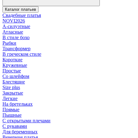
Каталог платьев
Свадебные платья
NOVI2026
А-силуэтные
Атласные
В стиле бохо
Рыбки
Трансформер
В греческом стиле
Короткие
Кружевные
Простые
Со шлейфом
Блестящие
Size plus
Закрытые
Легкие
На бретельках
Прямые
Пышные
С открытыми плечами
С рукавами
Для беременных
Вечерние платья