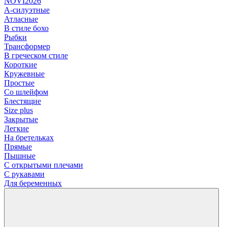
NOVI2026
А-силуэтные
Атласные
В стиле бохо
Рыбки
Трансформер
В греческом стиле
Короткие
Кружевные
Простые
Со шлейфом
Блестящие
Size plus
Закрытые
Легкие
На бретельках
Прямые
Пышные
С открытыми плечами
С рукавами
Для беременных