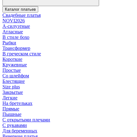
Каталог платьев
Свадебные платья
NOVI2026
А-силуэтные
Атласные
В стиле бохо
Рыбки
Трансформер
В греческом стиле
Короткие
Кружевные
Простые
Со шлейфом
Блестящие
Size plus
Закрытые
Легкие
На бретельках
Прямые
Пышные
С открытыми плечами
С рукавами
Для беременных
Вечерние платья