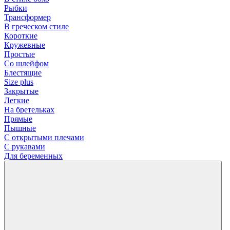
Рыбки
Трансформер
В греческом стиле
Короткие
Кружевные
Простые
Со шлейфом
Блестящие
Size plus
Закрытые
Легкие
На бретельках
Прямые
Пышные
С открытыми плечами
С рукавами
Для беременных