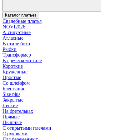
Каталог платьев
Свадебные платья
NOVI2026
А-силуэтные
Атласные
В стиле бохо
Рыбки
Трансформер
В греческом стиле
Короткие
Кружевные
Простые
Со шлейфом
Блестящие
Size plus
Закрытые
Легкие
На бретельках
Прямые
Пышные
С открытыми плечами
С рукавами
Для беременных