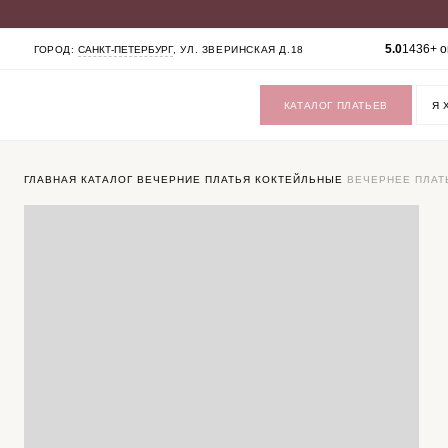
КАТАЛОГ
5.0
1436+ о
ГОРОД:
САНКТ-ПЕТЕРБУРГ
, УЛ. ЗВЕРИНСКАЯ Д.18
СВАДЕБНЫЕ ПЛАТЬЯ
ВЕЧЕРНИЕ ПЛАТЬЯ
ЖЕНСКИЕ КОСТЮМЫ
КАТАЛОГ ПЛАТЬЕВ
ВЕРХНЯЯ ОДЕЖДА
ФАТЫ
УКРАШЕНИЯ
SALE
ГЛАВНАЯ
КАТАЛОГ
ВЕЧЕРНИЕ ПЛАТЬЯ
КОКТЕЙЛЬНЫЕ
ВЕЧЕРНЕЕ ПЛАТ