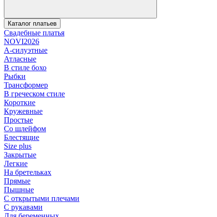
Каталог платьев
Свадебные платья
NOVI2026
А-силуэтные
Атласные
В стиле бохо
Рыбки
Трансформер
В греческом стиле
Короткие
Кружевные
Простые
Со шлейфом
Блестящие
Size plus
Закрытые
Легкие
На бретельках
Прямые
Пышные
С открытыми плечами
С рукавами
Для беременных