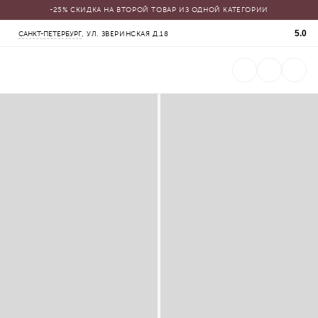
-25% СКИДКА НА ВТОРОЙ ТОВАР ИЗ ОДНОЙ КАТЕГОРИИ
КАТАЛОГ
5.0
САНКТ-ПЕТЕРБУРГ
, УЛ. ЗВЕРИНСКАЯ Д.18
СВАДЕБНЫЕ ПЛАТЬЯ
ВЕЧЕРНИЕ ПЛАТЬЯ
ЖЕНСКИЕ КОСТЮМЫ
ВЕРХНЯЯ ОДЕЖДА
ФАТЫ
УКРАШЕНИЯ
SALE