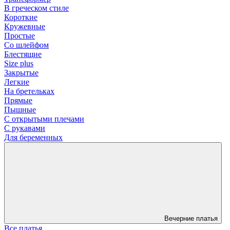
В греческом стиле
Короткие
Кружевные
Простые
Со шлейфом
Блестящие
Size plus
Закрытые
Легкие
На бретельках
Прямые
Пышные
С открытыми плечами
С рукавами
Для беременных
Вечерние платья
Все платья