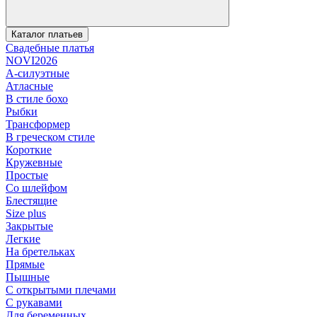
Каталог платьев
Свадебные платья
NOVI2026
А-силуэтные
Атласные
В стиле бохо
Рыбки
Трансформер
В греческом стиле
Короткие
Кружевные
Простые
Со шлейфом
Блестящие
Size plus
Закрытые
Легкие
На бретельках
Прямые
Пышные
С открытыми плечами
С рукавами
Для беременных